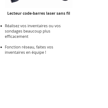
Lecteur code-barres laser sans fil
Réalisez vos inventaires ou vos
sondages beaucoup plus
efficacement
Fonction réseau, faites vos
inventaires en équipe !
Liaison WIFI de la tablette au PC
central
Affichage des quantités
informatiques (stock théorique)
Modification des dernières saisies et
affichage du stock depuis "Liste"