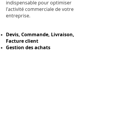
indispensable pour optimiser
l'activité commerciale de votre
entreprise.
Devis, Commande, Livraison,
Facture client
Gestion des achats
Suivi du stock avec alerte
Gestion des reliquats
Gestion du transport
Suivi des règlements
Relance automatique
Modules Additionnels
Module Dossier : Gestion des
documents, Bilan d'affaires et
suivi de la Rentabilité
Module Message : Cahier des
messages
Téléchargez la plaquette CLE Négoce